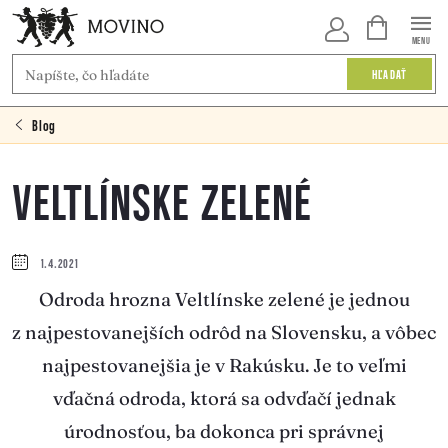
Prejsť
NÁKUPNÝ
KOŠÍK
na
HĽADAŤ
obsah
Blog
VELTLÍNSKE ZELENÉ
1.4.2021
Odroda hrozna Veltlínske zelené je jednou
z najpestovanejších odrôd na Slovensku, a vôbec
najpestovanejšia je v Rakúsku. Je to veľmi
vďačná odroda, ktorá sa odvďačí jednak
úrodnosťou, ba dokonca pri správnej