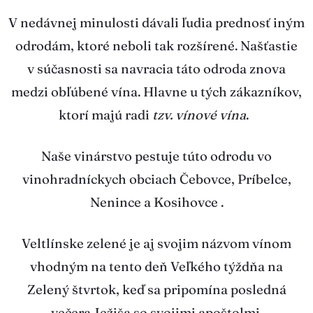
V nedávnej minulosti dávali ľudia prednosť iným
odrodám, ktoré neboli tak rozšírené. Našťastie
v súčasnosti sa navracia táto odroda znova
medzi obľúbené vína. Hlavne u tých zákazníkov,
ktorí majú radi
tzv. vínové vína
.
Naše vinárstvo pestuje túto odrodu vo
vinohradníckych obciach Čebovce, Príbelce,
Nenince a Kosihovce .
Veltlínske zelené je aj svojim názvom vínom
vhodným na tento deň Veľkého týždňa na
Zelený štvrtok, keď sa pripomína posledná
večera Ježiša so svojimi apoštolmi.