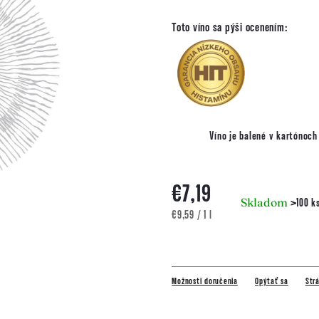
Toto víno sa pýši ocenením:
Víno je balené v kartónoc
€7,19
Skladom
>100 k
Jednotková
€9,59 / 1 l
cena:
Možnosti doručenia
Opýtať sa
Strá