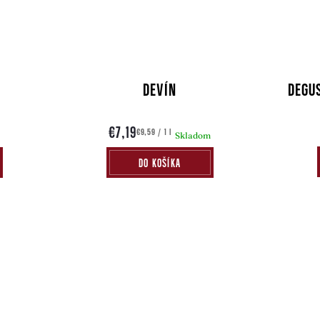
DEVÍN
DEGU
€7,19
Jednotková
€9,59 / 1 l
m
Skladom
cena:
DO KOŠÍKA