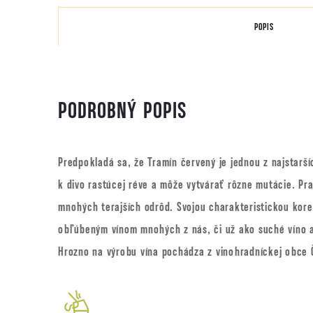
POPIS
PODROBNÝ POPIS
Predpokladá sa, že Tramín červený je jednou z najstarš
k divo rastúcej réve a môže vytvárať rôzne mutácie. P
mnohých terajších odrôd. Svojou charakteristickou kore
obľúbeným vínom mnohých z nás, či už ako suché víno 
Hrozno na výrobu vína pochádza z vinohradníckej obce 