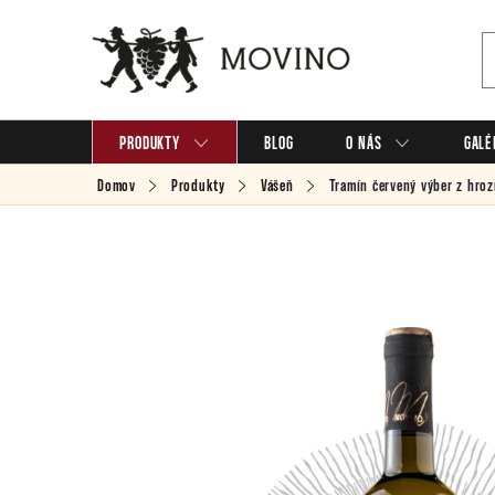
Prejsť
na
obsah
PRODUKTY
BLOG
O NÁS
GALÉ
Domov
Produkty
Vášeň
Tramín červený
výber z hroz