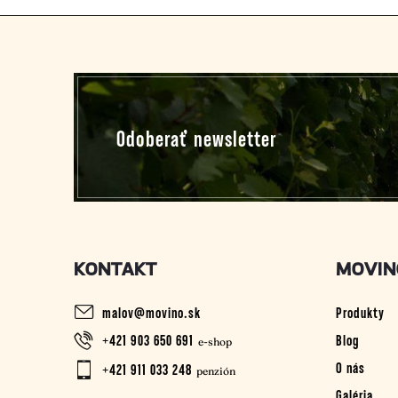
Z
á
p
Odoberať newsletter
ä
t
i
KONTAKT
MOVIN
e
malov
@
movino.sk
Produkty
+421 903 650 691
Blog
O nás
+421 911 033 248
Galéria