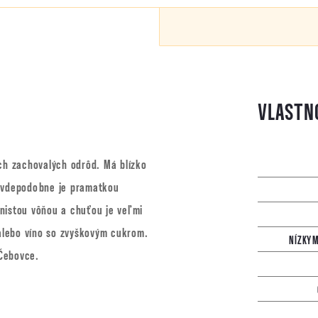
ích zachovalých odrôd. Má blízko
ravdepodobne je pramatkou
nistou vôňou a chuťou je veľmi
alebo víno so zvyškovým cukrom.
NÍZKYM
Čebovce.