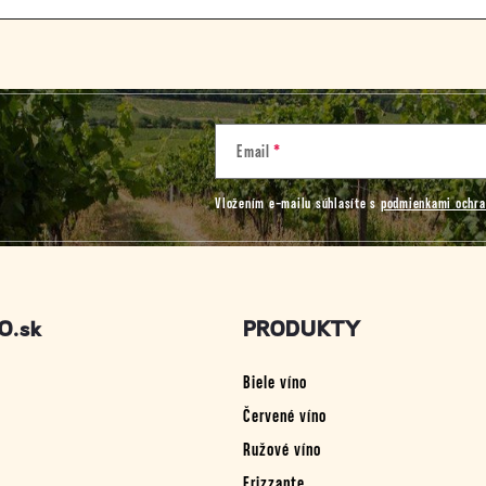
Email
Vložením e-mailu súhlasíte s
podmienkami ochra
O.sk
PRODUKTY
Biele víno
Červené víno
Ružové víno
Frizzante