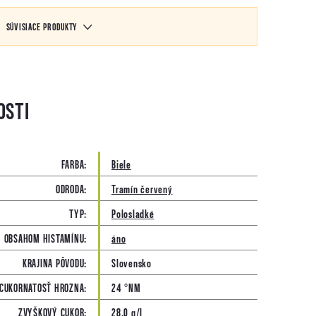
SÚVISIACE PRODUKTY
FARBA
:
Biele
ODRODA
:
Tramín červený
TYP
:
Polosladké
 OBSAHOM HISTAMÍNU
:
áno
KRAJINA PÔVODU
:
Slovensko
CUKORNATOSŤ HROZNA
:
24 °NM
ZVYŠKOVÝ CUKOR
:
28,0 g/l