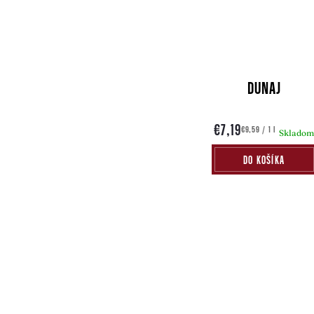
DUNAJ
€7,19
Jednotková
€9,59 / 1 l
Sklado
cena:
DO KOŠÍKA