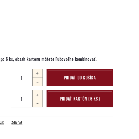
h po 6 ks, obsah kartónu môžete ľubovoľne kombinovať.
PRIDAŤ DO KOŠÍKA
s
+
PRIDAŤ KARTÓN (6 KS)
-
žiť
Zdieľať