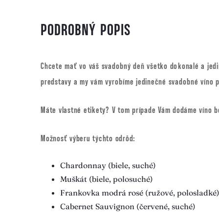
PODROBNÝ POPIS
Chcete mať vo váš svadobný deň všetko dokonalé a jedine
predstavy a my vám vyrobíme jedinečné svadobné víno po
Máte vlastné etikety? V tom prípade Vám dodáme víno be
Možnosť výberu týchto odrôd:
Chardonnay
(biele, suché)
Muškát
(biele, polosuché)
Frankovka modrá rosé
(ružové, polosladké
Cabernet Sauvignon
(červené, suché)