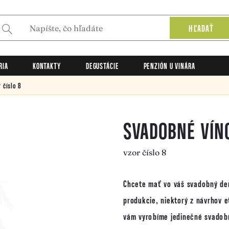
HĽADAŤ
RIA
KONTAKTY
DEGUSTÁCIE
PENZIÓN U VINÁRA
 číslo 8
SVADOBNÉ VÍN
vzor číslo 8
Chcete mať vo váš svadobný deň
produkcie, niektorý z návrhov e
vám vyrobíme jedinečné svadobn