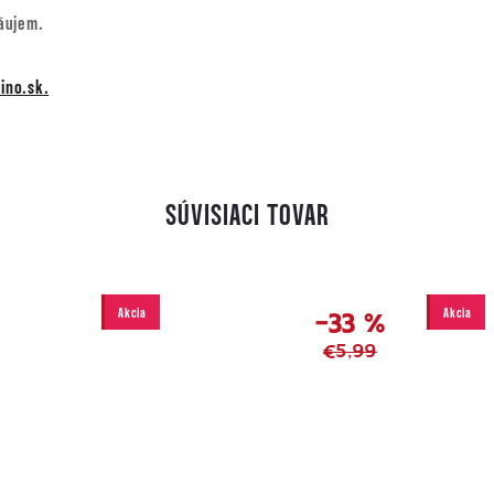
áujem.
no.sk.
SÚVISIACI TOVAR
Akcia
Akcia
–33 %
€5,99