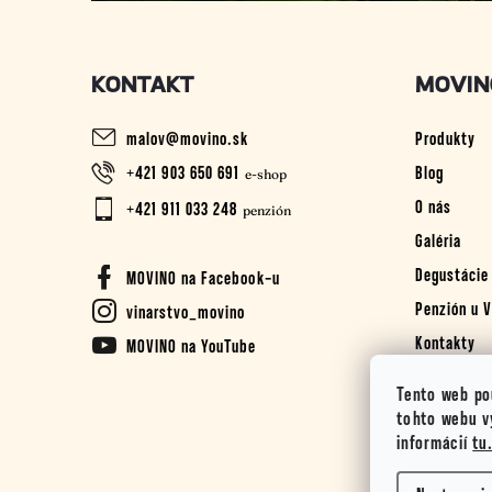
t
i
KONTAKT
MOVIN
e
malov
@
movino.sk
Produkty
+421 903 650 691
Blog
O nás
+421 911 033 248
Galéria
Degustácie
MOVINO na Facebook-u
Penzión u V
vinarstvo_movino
Kontakty
MOVINO na YouTube
Tento web po
tohto webu vy
informácií
tu