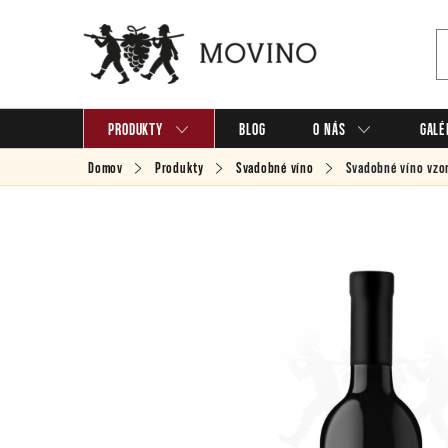
Prejsť
na
obsah
PRODUKTY
BLOG
O NÁS
GALÉ
Domov
Produkty
Svadobné víno
Svadobné víno
vzor