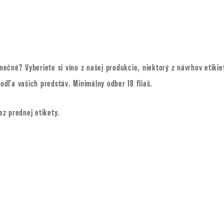
čné? Vyberiete si víno z našej produkcie, niektorý z návrhov etikie
dľa vašich predstáv. Minimálny odber 18 fliaš.
z prednej etikety.
)