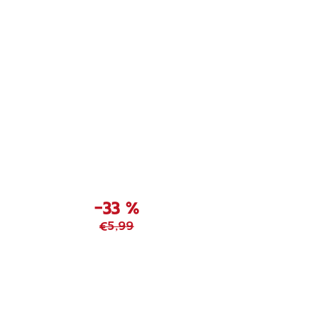
–33 %
€5,99