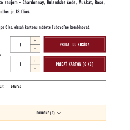
te záujem - Chardonnay, Rulandské šedé, Muškát, Rosé,
dber je 18 fliaš.
h po 6 ks, obsah kartónu môžete ľubovoľne kombinovať.
PRIDAŤ DO KOŠÍKA
s
+
PRIDAŤ KARTÓN (6 KS)
-
žiť
Zdieľať
PODOBNÉ (9)