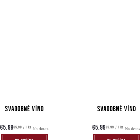
SVADOBNÉ VÍNO
SVADOBNÉ VÍNO
€5,99
€5,99
Jednotková
Jednotková
€5,99 / 1 ks
€5,99 / 1 ks
Na dotaz
Na dota
cena:
cena: