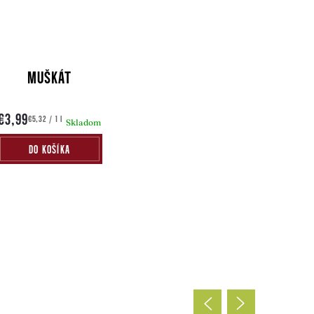
MUŠKÁT
€3,99
Jednotková
€5,32 / 1 l
Skladom
cena:
DO KOŠÍKA