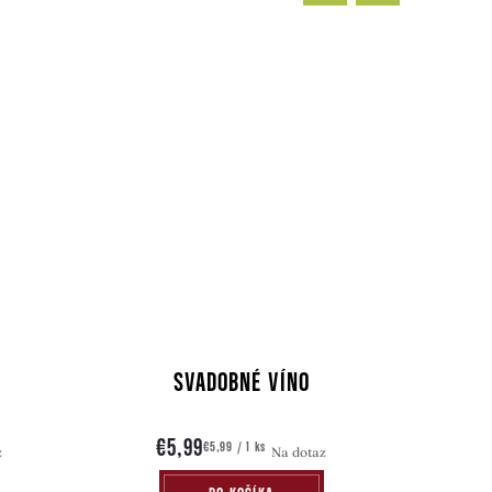
SVADOBNÉ VÍNO
€5,99
€
Jednotková
€5,99 / 1 ks
z
Na dotaz
cena: