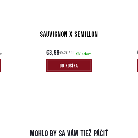
SAUVIGNON X SEMILLON
€3,99
Jednotková
€5,32 / 1 l
z
Skladom
cena:
DO KOŠÍKA