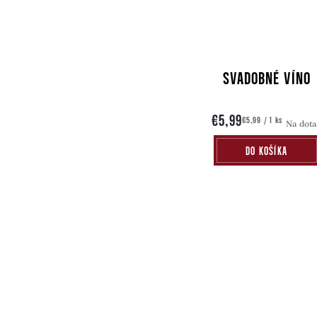
SVADOBNÉ VÍNO
€5,99
Jednotková
€5,99 / 1 ks
Na dota
cena:
DO KOŠÍKA