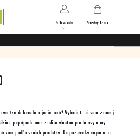
NÁKUPNÝ
KOŠÍK
Prihlásenie
Prázdny košík
O
 všetko dokonalé a jedinečné? Vyberiete si víno z našej
tikiet, poprípade nám zašlite vlastné predstavy a my
é víno podľa vašich predstáv. Do poznámky napíšte, o