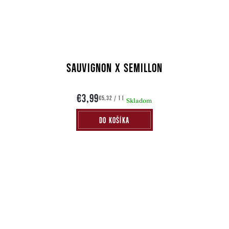
SAUVIGNON X SEMILLON
€3,99
Jednotková
€5,32 / 1 l
Skladom
cena:
DO KOŠÍKA