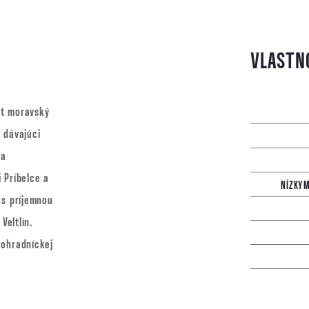
át moravský
 dávajúci
 a
 Príbelce a
NÍZKYM
 s príjemnou
Veltlín.
nohradníckej