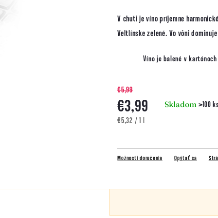
V chuti je víno príjemne harmonic
Veltlínske zelené. Vo vôni dominu
Víno je balené v kartónoc
€5,99
€3,99
Skladom
>100 k
Jednotková
€5,32 / 1 l
cena:
Možnosti doručenia
Opýtať sa
Strá