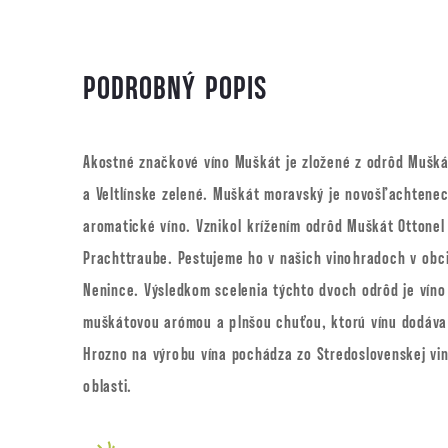
PODROBNÝ POPIS
Akostné značkové víno Muškát je zložené z odrôd Mušk
a Veltlínske zelené. Muškát moravský je novošľachtenec
aromatické víno. Vznikol krížením odrôd Muškát Ottonel
Prachttraube. Pestujeme ho v našich vinohradoch v obci
Nenince. Výsledkom scelenia týchto dvoch odrôd je víno
muškátovou arómou a plnšou chuťou, ktorú vínu dodáva 
Hrozno na výrobu vína pochádza zo Stredoslovenskej vi
oblasti.