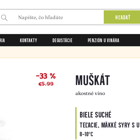
HĽADAŤ
RIA
KONTAKTY
DEGUSTÁCIE
PENZIÓN U VINÁRA
MUŠKÁT
–33 %
€5,99
akostné víno
BIELE SUCHÉ
TEĽACIE, MÄKKÉ SYRY S 
8-10°C