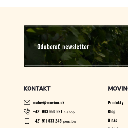
Z
á
p
Odoberať newsletter
ä
t
i
KONTAKT
MOVIN
e
malov
@
movino.sk
Produkty
+421 903 650 691
Blog
O nás
+421 911 033 248