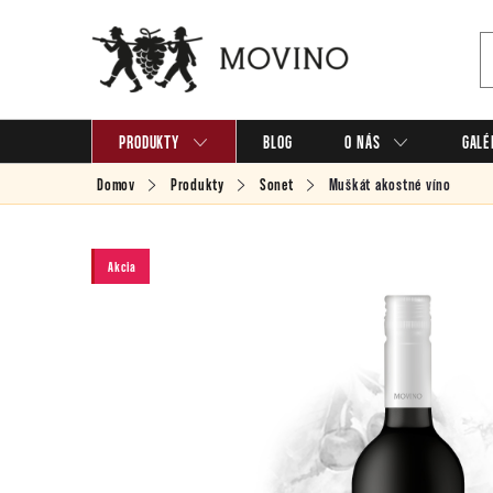
Prejsť
na
obsah
PRODUKTY
BLOG
O NÁS
GALÉ
Domov
Produkty
Sonet
Muškát
akostné víno
Akcia