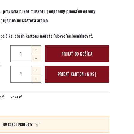
ké, prevláda buket muškátu podporený plnosťou odrody
je príjemná muškátová aróma.
h po 6 ks, obsah kartónu môžete ľubovoľne kombinovať.
PRIDAŤ DO KOŠÍKA
s
+
PRIDAŤ KARTÓN (6 KS)
-
žiť
Zdieľať
SÚVISIACE PRODUKTY