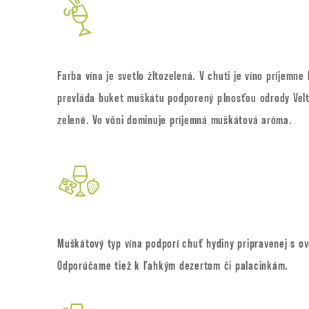
Farba vína je svetlo žltozelená. V chuti je víno príjemne
prevláda buket muškátu podporený plnosťou odrody Velt
zelené. Vo vôni dominuje príjemná muškátová aróma.
Muškátový typ vína podporí chuť hydiny pripravenej s o
Odporúčame tiež k ľahkým dezertom či palacinkám.