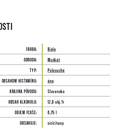
FARBA
:
Biele
ODRODA
:
Muškát
TYP
:
Polosuché
 OBSAHOM HISTAMÍNU
:
áno
KRAJINA PÔVODU
:
Slovensko
OBSAH ALKOHOLU
:
12,0 obj.%
OBJEM FĽAŠE
:
0,75 l
OBSAHUJE
:
siričitany