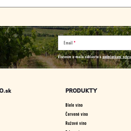
Email
Vložením e-mailu súhlasíte s
podmienkami ochra
O.sk
PRODUKTY
Biele víno
Červené víno
Ružové víno