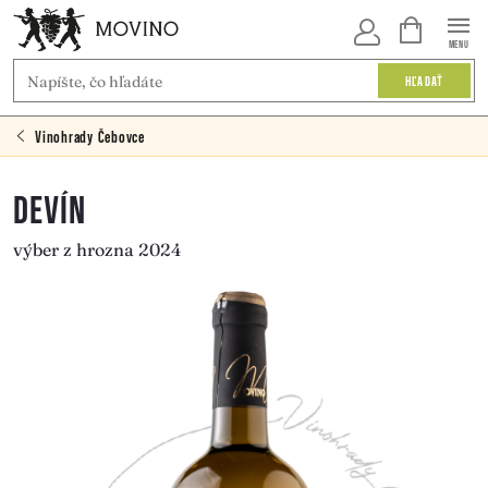
Prejsť
NÁKUPNÝ
KOŠÍK
na
HĽADAŤ
obsah
Vinohrady Čebovce
DEVÍN
výber z hrozna 2024