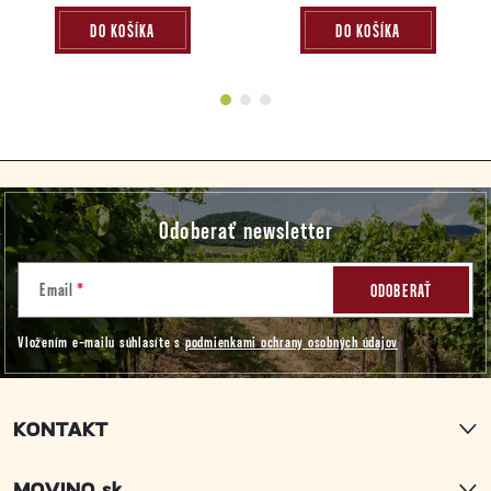
DO KOŠÍKA
DO KOŠÍKA
Z
Odoberať newsletter
á
p
Email
ODOBERAŤ
Vložením e-mailu súhlasíte s
podmienkami ochrany osobných údajov
ä
t
KONTAKT
i
MOVINO.sk