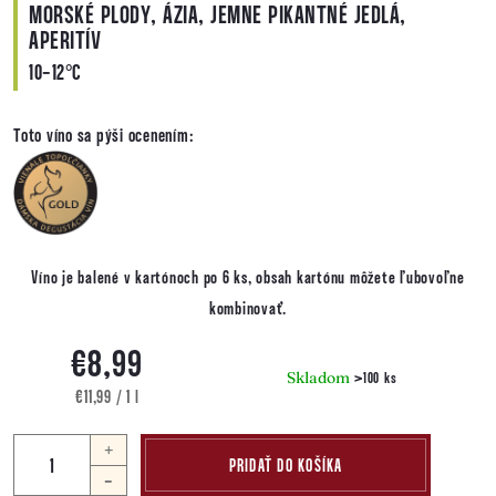
MORSKÉ PLODY, ÁZIA, JEMNE PIKANTNÉ JEDLÁ,
APERITÍV
10-12°C
Toto víno sa pýši ocenením:
Víno je balené v kartónoch po 6 ks, obsah kartónu môžete ľubovoľne
kombinovať.
€8,99
Skladom
>100 ks
Jednotková
€11,99 / 1 l
cena:
PRIDAŤ DO KOŠÍKA