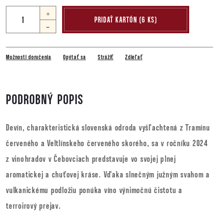
+
PRIDAŤ KARTÓN (6 KS)
-
Možnosti doručenia
Opýtať sa
Strážiť
Zdieľať
PODROBNÝ POPIS
Devín, charakteristická slovenská odroda vyšľachtená z Tramínu
červeného a Veltlínskeho červeného skorého, sa v ročníku 2024
z vinohradov v Čebovciach predstavuje vo svojej plnej
aromatickej a chuťovej kráse. Vďaka slnečným južným svahom a
vulkanickému podložiu ponúka víno výnimočnú čistotu a
terroirový prejav.