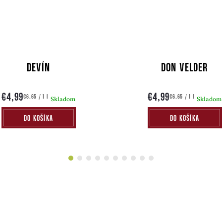
DEVÍN
DON VELDER
€4,99
€4,99
Jednotková
Jednotková
€6,65 / 1 l
€6,65 / 1 l
Skladom
Skladom
cena:
cena:
DO KOŠÍKA
DO KOŠÍKA