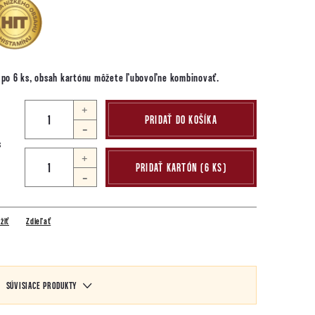
h po 6 ks, obsah kartónu môžete ľubovoľne kombinovať.
PRIDAŤ DO KOŠÍKA
s
+
PRIDAŤ KARTÓN (6 KS)
-
žiť
Zdieľať
SÚVISIACE PRODUKTY