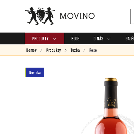
Prejsť
na
obsah
PRODUKTY
BLOG
O NÁS
GALÉ
Domov
Produkty
Túžba
Rosé
Novinka