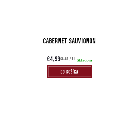
NÉ
CABERNET SAUVIGNON
€4,99
Jednotková
€6,65 / 1 l
om
Skladom
cena:
DO KOŠÍKA