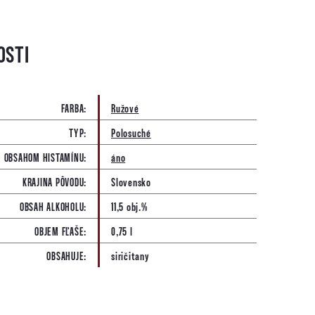
FARBA
:
Ružové
TYP
:
Polosuché
 OBSAHOM HISTAMÍNU
:
áno
KRAJINA PÔVODU
:
Slovensko
OBSAH ALKOHOLU
:
11,5 obj.%
OBJEM FĽAŠE
:
0,75 l
OBSAHUJE
:
siričitany