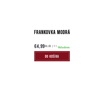
FRANKOVKA MODRÁ
€4,99
Jednotková
€6,65 / 1 l
Skladom
cena:
DO KOŠÍKA