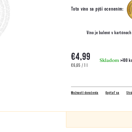
Toto víno sa pýši ocenením:
Víno je balené v kartónoc
€4,99
Skladom
>100 k
Jednotková
€6,65 / 1 l
cena:
Možnosti doručenia
Opýtať sa
Strá