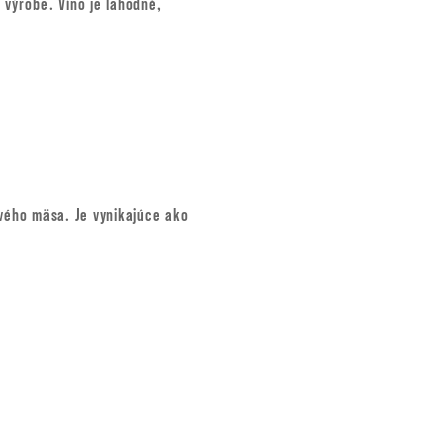
 výrobe. Víno je lahodné,
ého mäsa. Je vynikajúce ako