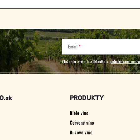
Email
Vložením e-mailu súhlasíte s
podmienkami ochra
O.sk
PRODUKTY
Biele víno
Červené víno
Ružové víno