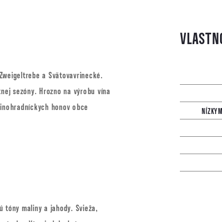
Zweigeltrebe a Svätovavrinecké.
tnej sezóny. Hrozno na výrobu vína
 vinohradníckych honov obce
NÍZKYM
 tóny maliny a jahody. Svieža,