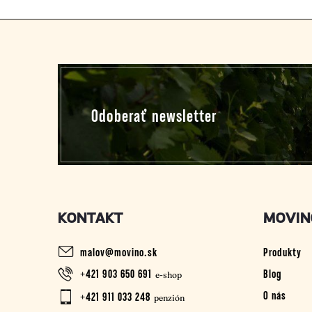
Z
á
p
Odoberať newsletter
ä
t
i
KONTAKT
MOVIN
e
malov
@
movino.sk
Produkty
+421 903 650 691
Blog
O nás
+421 911 033 248