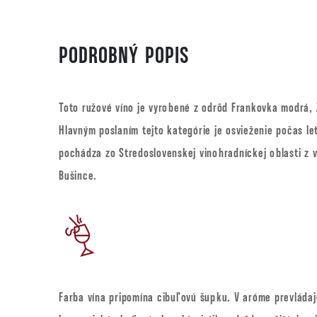
PODROBNÝ POPIS
Toto ružové víno je vyrobené z odrôd Frankovka modrá, 
Hlavným poslaním tejto kategórie je osvieženie počas le
pochádza zo Stredoslovenskej vinohradníckej oblasti z
Bušince.
Farba vína pripomína cibuľovú šupku. V aróme prevládajú