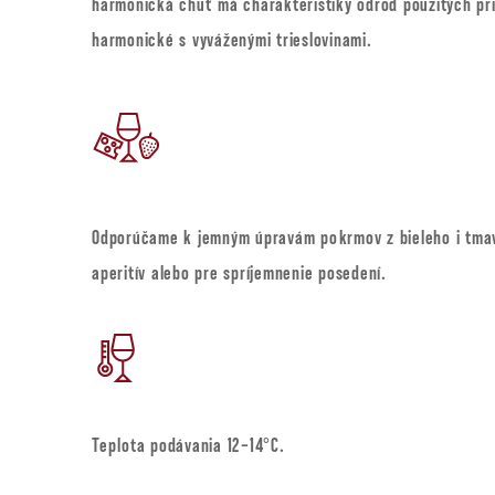
harmonická chuť má charakteristiky odrôd použitých pri
harmonické s vyváženými trieslovinami.
Odporúčame k jemným úpravám pokrmov z bieleho i tmav
aperitív alebo pre spríjemnenie posedení.
Teplota podávania 12-14°C.