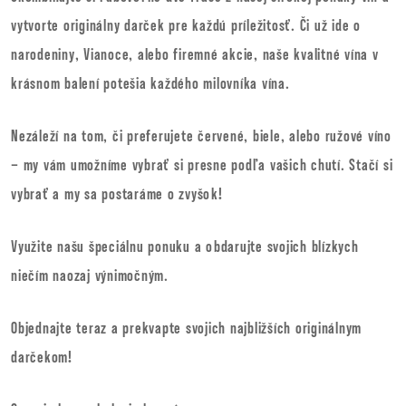
vytvorte originálny darček pre každú príležitosť. Či už ide o
narodeniny, Vianoce, alebo firemné akcie, naše kvalitné vína v
krásnom balení potešia každého milovníka vína.
Nezáleží na tom, či preferujete červené, biele, alebo ružové víno
– my vám umožníme vybrať si presne podľa vašich chutí. Stačí si
vybrať a my sa postaráme o zvyšok!
Využite našu špeciálnu ponuku a obdarujte svojich blízkych
niečím naozaj výnimočným.
Objednajte teraz a prekvapte svojich najbližších originálnym
darčekom!