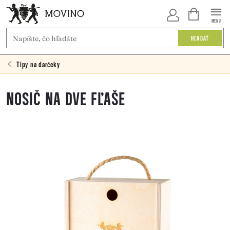
Prejsť
NÁKUPNÝ
KOŠÍK
na
HĽADAŤ
obsah
Tipy na darčeky
NOSIČ NA DVE FĽAŠE