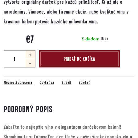
vytvorte originálny darček pre každú príležitosť. Či už ide o
narodeniny, Vianoce, alebo firemné akcie, naše kvalitné vína v
krásnom balení potešia každého milovníka vína.
€7
Skladom
18 ks
Jednotková
cena:
PRIDAŤ DO KOŠÍKA
Možnosti doručenia
Opýtať sa
Strážiť
Zdieľať
PODROBNÝ POPIS
Zabaľte to najlepšie víno v elegantnom darčekovom balení!
Skombinujte si ľubovoľne dve fľaše z našej širokej ponuky vín a