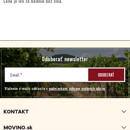
Cena je len za balenie bez vína.
Z
Odoberať newsletter
á
p
Email
ODOBERAŤ
Vložením e-mailu súhlasíte s
podmienkami ochrany osobných údajov
ä
t
KONTAKT
i
MOVINO.sk