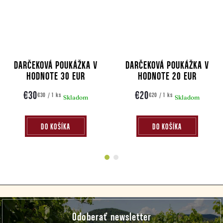
DARČEKOVÁ POUKÁŽKA V
DARČEKOVÁ POUKÁŽKA V
HODNOTE 30 EUR
HODNOTE 20 EUR
€30
€20
Jednotková
Jednotková
€30 / 1 ks
€20 / 1 ks
Skladom
Skladom
cena:
cena:
DO KOŠÍKA
DO KOŠÍKA
Z
Odoberať newsletter