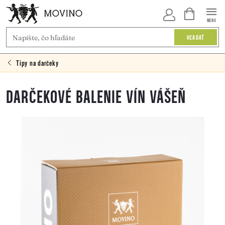
Prejsť
NÁKUPNÝ
KOŠÍK
na
HĽADAŤ
obsah
Tipy na darčeky
DARČEKOVÉ BALENIE VÍN VÁŠEŇ