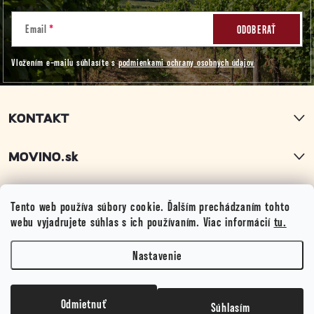
á
p
Email
ODOBERAŤ
Vložením e-mailu súhlasíte s
podmienkami ochrany osobných údajov
ä
t
KONTAKT
i
MOVINO.sk
e
PRODUKTY
Tento web používa súbory cookie. Ďalším prechádzaním tohto
webu vyjadrujete súhlas s ich používaním. Viac informácií
tu.
DÔLEŽITÉ
Nastavenie
Copyright 2026
MOVINO
. Všetky práva vyhradené.
Upraviť nastavenie cookies
Odmietnuť
Súhlasím