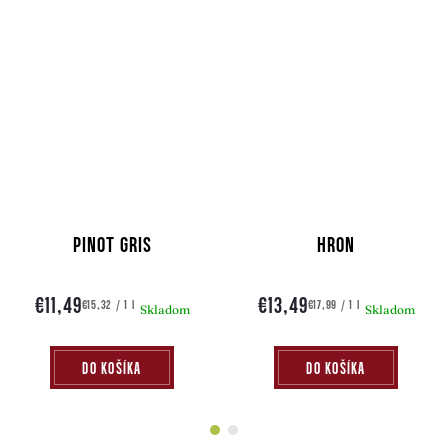
PINOT GRIS
HRON
€11,49
€13,49
Jednotková
Jednotková
€15,32 / 1 l
€17,99 / 1 l
Skladom
Skladom
cena:
cena:
DO KOŠÍKA
DO KOŠÍKA