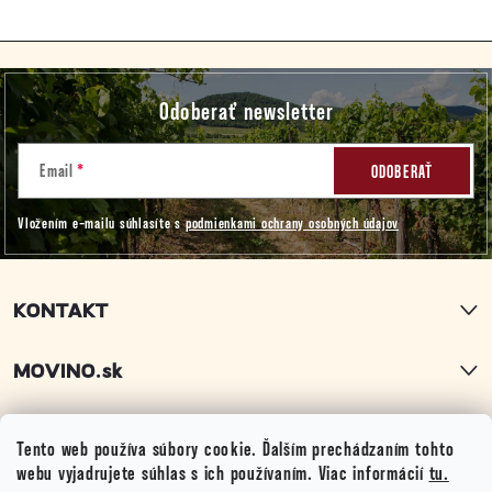
Z
Odoberať newsletter
á
p
Email
ODOBERAŤ
Vložením e-mailu súhlasíte s
podmienkami ochrany osobných údajov
ä
t
KONTAKT
i
MOVINO.sk
e
PRODUKTY
Tento web používa súbory cookie. Ďalším prechádzaním tohto
webu vyjadrujete súhlas s ich používaním. Viac informácií
tu.
DÔLEŽITÉ