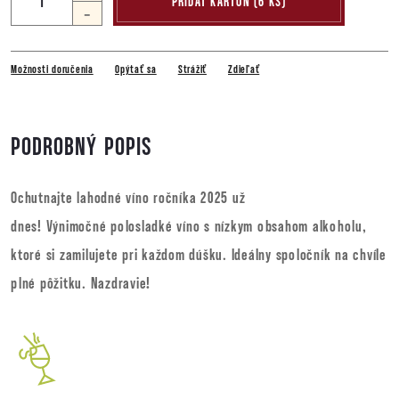
PRIDAŤ KARTÓN (6 KS)
-
Možnosti doručenia
Opýtať sa
Strážiť
Zdieľať
PODROBNÝ POPIS
Ochutnajte lahodné víno ročníka 2025 už
dnes! Výnimočné polosladké víno s nízkym obsahom alkoholu,
ktoré si zamilujete pri každom dúšku. Ideálny spoločník na chvíle
plné pôžitku. Nazdravie!