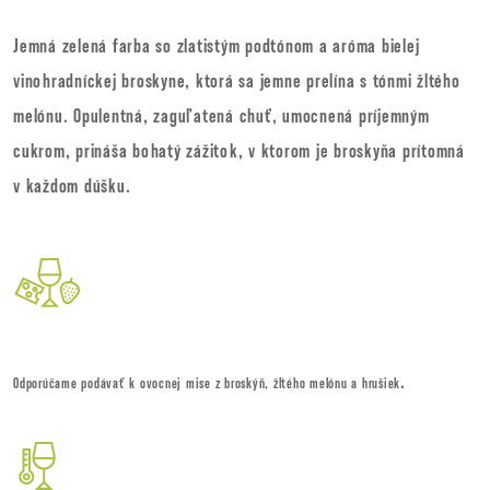
Jemná zelená farba so zlatistým podtónom a aróma bielej
vinohradníckej broskyne, ktorá sa jemne prelína s tónmi žltého
melónu. Opulentná, zaguľatená chuť, umocnená príjemným
cukrom, prináša bohatý zážitok, v ktorom je broskyňa prítomná
v každom dúšku.
.
Odporúčame podávať k ovocnej mise z broskýň, žltého melónu a hrušiek