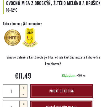
OVOCNÁ MISA Z BROSKÝŇ, ŽLTÉHO MELÓNU A HRUŠIEK
10-12°C
Toto víno sa pýši ocenením:
Víno je balené v kartónoch po 6 ks, obsah kartónu môžete ľubovoľne
kombinovať.
€11,49
Skladom
>100 ks
Jednotková
cena:
PRIDAŤ DO KOŠÍKA
+