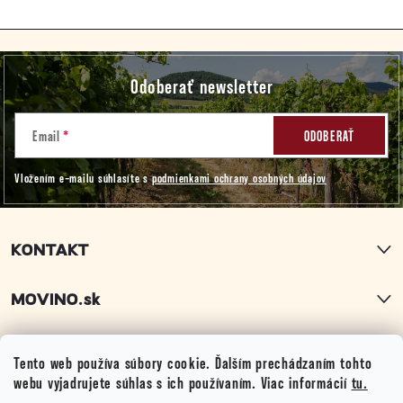
Z
Odoberať newsletter
á
p
Email
ODOBERAŤ
Vložením e-mailu súhlasíte s
podmienkami ochrany osobných údajov
ä
t
KONTAKT
i
MOVINO.sk
e
PRODUKTY
Tento web používa súbory cookie. Ďalším prechádzaním tohto
webu vyjadrujete súhlas s ich používaním. Viac informácií
tu.
DÔLEŽITÉ