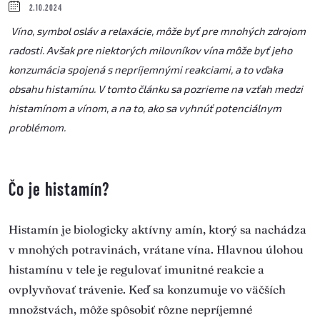
2.10.2024
Víno, symbol osláv a relaxácie, môže byť pre mnohých zdrojom
radosti. Avšak pre niektorých milovníkov vína môže byť jeho
konzumácia spojená s nepríjemnými reakciami, a to vďaka
obsahu histamínu. V tomto článku sa pozrieme na vzťah medzi
histamínom a vínom, a na to, ako sa vyhnúť potenciálnym
problémom.
Čo je histamín?
Histamín je biologicky aktívny amín, ktorý sa nachádza
v mnohých potravinách, vrátane vína. Hlavnou úlohou
histamínu v tele je regulovať imunitné reakcie a
ovplyvňovať trávenie. Keď sa konzumuje vo väčších
množstvách, môže spôsobiť rôzne nepríjemné