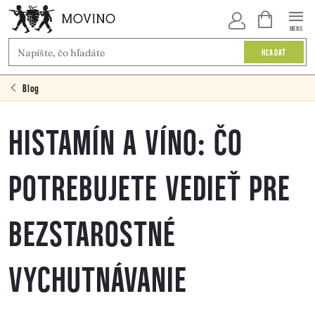
Prejsť
NÁKUPNÝ
KOŠÍK
na
HĽADAŤ
obsah
Blog
HISTAMÍN A VÍNO: ČO
POTREBUJETE VEDIEŤ PRE
BEZSTAROSTNÉ
VYCHUTNÁVANIE